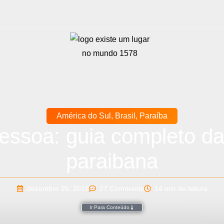
América do Sul
,
Brasil
,
Paraíba
essoa: guia completo da 
paraibana
dezembro 25, 2019
27 Comments
14 min de leitura
Ir Para Conteúdo