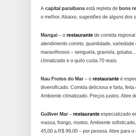
A
capital paraibana
está repleta de
bons r
o melhor. Abaixo, sugestões de alguns dos
Mangai
– o
restaurante
de comida regional e
atendimento correto, quantidade, variedade
maravilhosos – seriguela, graviola, goiab
climatizado e o quilo custa 70 reais.
Nau Frutos do Mar
– o
restaurante
é espec
diversificado. Comida deliciosa e farta, fei
Ambiente climatizado. Preços justos. Abre 
Gulliver Mar
–
restaurante
especializado e
massa, frango, risotos. Ambiente sofisticado
45,00 a R$ 99,00 – por pessoa. Abre para o 