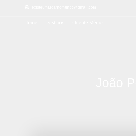
existeumlugarnomundo@gmail.com
Home
Destinos
Oriente Médio
João P